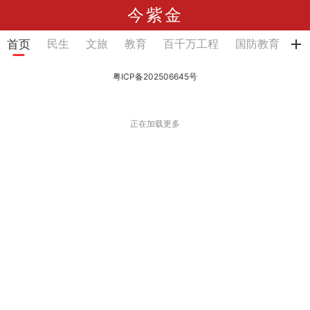
今紫金
民生
文旅
教育
百千万工程
国防教育
健
首页
松开刷新
粤ICP备202506645号
正在加载更多